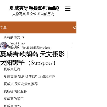
夏威夷导游摄影师Youli赵
​人像写真 星空银河 自然历史
文章
所有的博文
Youli Zhao
所有的博文
2025年5月15日
讀畢需時 1 分鐘
夏威夷·欧胡岛 天文摄影｜
夏威夷·欧胡岛景点推荐
太阳黑子（Sunspots）
夏威夷的植物
夏威夷赶海
夏威夷·欧胡岛 徒步&爬山 路线推荐
夏威夷·茂宜岛景点推荐
我所提供的服务
夏威夷的星空
夏威夷·大岛