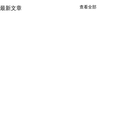
查看全部
最新文章
HiHonolulu
个人微信：
youlihawaii@gmail.com