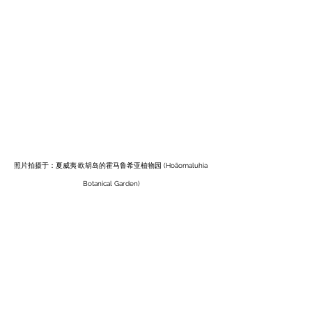
照片拍摄于：夏威夷·欧胡岛的霍马鲁希亚植物园 (Hoāomaluhia 
Botanical Garden)