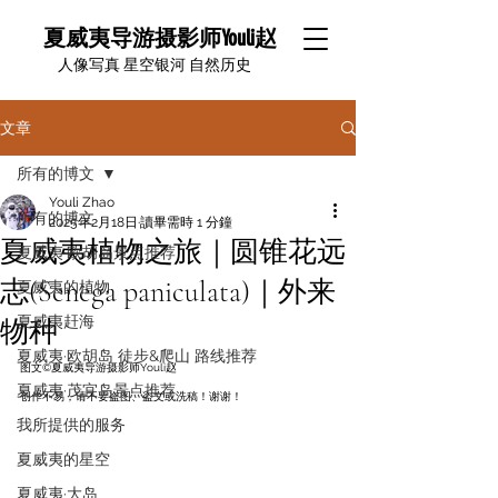
夏威夷导游摄影师Youli赵
​人像写真 星空银河 自然历史
文章
所有的博文
Youli Zhao
所有的博文
2025年2月18日
讀畢需時 1 分鐘
夏威夷植物之旅｜圆锥花远
夏威夷·欧胡岛景点推荐
志(Senega paniculata)｜外来
夏威夷的植物
夏威夷赶海
物种
夏威夷·欧胡岛 徒步&爬山 路线推荐
图文©️夏威夷导游摄影师Youli赵
夏威夷·茂宜岛景点推荐
创作不易，请不要盗图、盗文或洗稿！谢谢！
我所提供的服务
夏威夷的星空
夏威夷·大岛