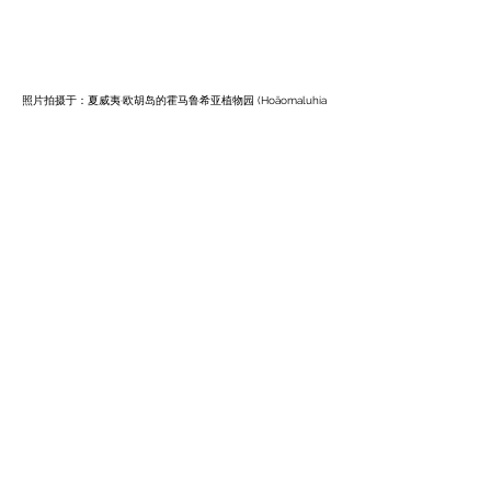
照片拍摄于：夏威夷·欧胡岛的霍马鲁希亚植物园 (Hoāomaluhia 
Botanical Garden)
图文©️夏威夷导游摄影师Youli赵
创作不易，请不要盗图、盗文或洗稿！
谢谢！
夏威夷的植物
夏威夷的植物
查看全部
最新文章