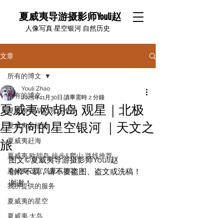
夏威夷导游摄影师Youli赵
​人像写真 星空银河 自然历史
文章
所有的博文
Youli Zhao
所有的博文
2025年11月30日
讀畢需時 2 分鐘
夏威夷·欧胡岛 观星｜北极
夏威夷·欧胡岛景点推荐
星方向的星空银河 ｜天文之
夏威夷的植物
夏威夷赶海
旅
夏威夷·欧胡岛 徒步&爬山 路线推荐
图文©️夏威夷导游摄影师Youli赵
夏威夷·茂宜岛景点推荐
创作不易，请不要盗图、盗文或洗稿！
谢谢！
我所提供的服务
夏威夷的星空
夏威夷·大岛