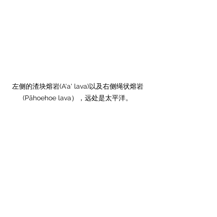
左侧的渣块熔岩(A'a' lava)以及右侧绳状熔岩
(Pāhoehoe lava），远处是太平洋。