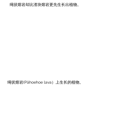
绳状熔岩却比渣块熔岩更先生长出植物。
绳状熔岩(Pāhoehoe lava）上生长的植物。