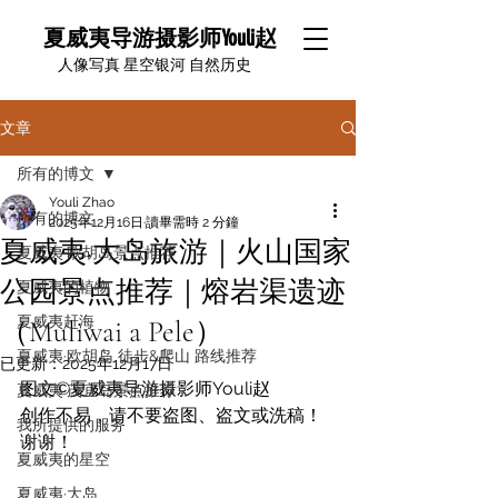
夏威夷导游摄影师Youli赵
​人像写真 星空银河 自然历史
文章
所有的博文
Youli Zhao
所有的博文
2025年12月16日
讀畢需時 2 分鐘
夏威夷·大岛旅游｜火山国家
夏威夷·欧胡岛景点推荐
公园景点推荐｜熔岩渠遗迹
夏威夷的植物
夏威夷赶海
（Muliwai a Pele）
夏威夷·欧胡岛 徒步&爬山 路线推荐
已更新：
2025年12月17日
图文©️夏威夷导游摄影师Youli赵
夏威夷·茂宜岛景点推荐
创作不易，请不要盗图、盗文或洗稿！
我所提供的服务
谢谢！
夏威夷的星空
夏威夷·大岛