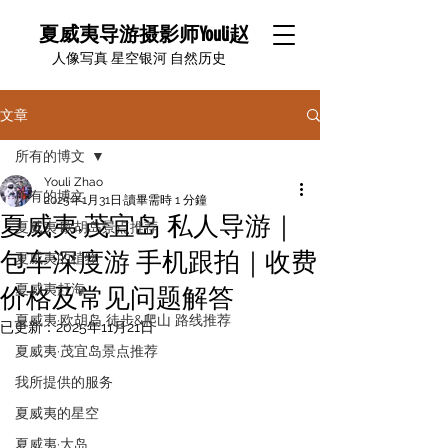
夏威夷导游摄影师Youli赵
​人像写真 星空银河 自然历史
文章
所有的博文
Youli Zhao
所有的博文
2025年1月31日
讀畢需時 1 分鐘
夏威夷·茂宜岛 私人导游｜
夏威夷·欧胡岛景点推荐
包车深度游 手机跟拍｜收费
夏威夷的植物
夏威夷赶海
价格及常见问题解答
夏威夷·欧胡岛 徒步&爬山 路线推荐
已更新：
2025年11月21日
夏威夷·茂宜岛景点推荐
我所提供的服务
夏威夷的星空
夏威夷·大岛