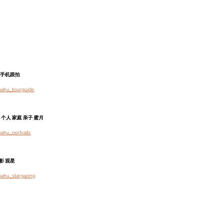
 手机跟拍
oahu_tourguide
个人 家庭 亲子 蜜月
ahu_portraits
影 观星
oahu_stargazing