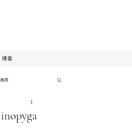
博客
线推荐
opyga