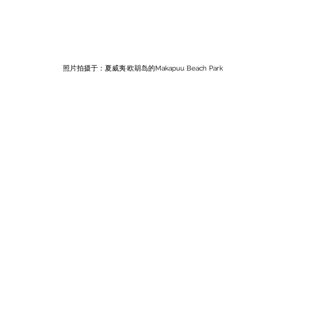
照片拍摄于：
夏威夷·欧胡岛的
Makapuu Beach Park