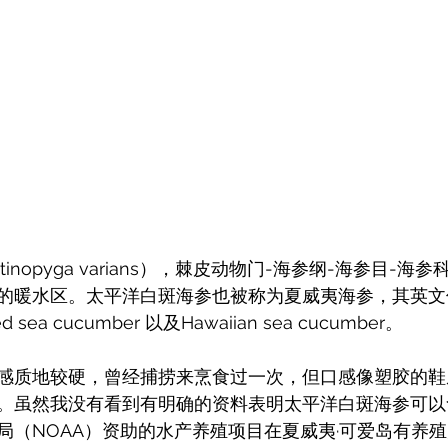
inopyga varians），棘皮动物门-海参纲-海参目-海
的暖水区。太平洋白斑海参也被称为夏威夷海参，其英文
tted sea cucumber 以及Hawaiian sea cucumber。
感质地较硬，曾经捕捞来烹食过一次，但口感像塑胶的鞋
。虽然我没有看到有明确的资料表明太平洋白斑海参可以
局（NOAA）资助的水产养殖项目在
夏威夷·可爱岛有养殖