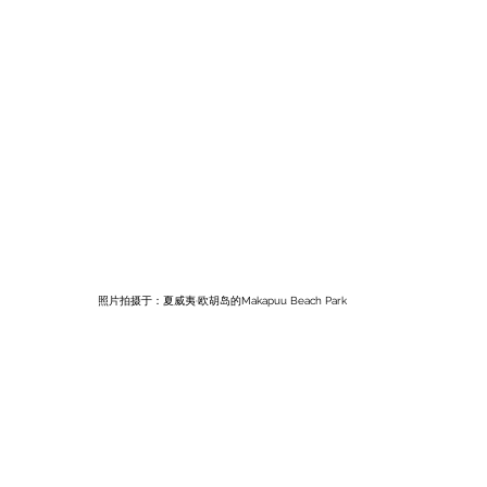
照片拍摄于：
夏威夷·欧胡岛的
Makapuu Beach Park