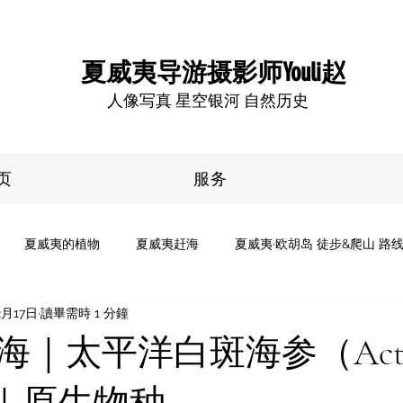
夏威夷导游摄影师Youli赵
​人像写真 星空银河 自然历史
页
服务
夏威夷的植物
夏威夷赶海
夏威夷·欧胡岛 徒步&爬山 路
2月17日
讀畢需時 1 分鐘
供的服务
夏威夷的星空
夏威夷·大岛
｜太平洋白斑海参（Actin