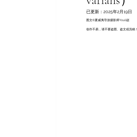
varian
已更新：
2025年2月19日
图文©️夏威夷导游摄影师Youli赵
创作不易，请不要盗图、盗文或洗稿