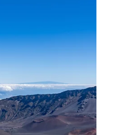
species)，尤其是特有种(Endemism)。 而勒莱维观
景台则以其神秘的云雾景观、壮阔的“火山口”地貌和
独特的布罗肯奇景(Brocken spectre)而闻名。在天
气晴朗的日子里，还可以透过“火山口”左侧的科奥劳
峡谷 (Koʻolau