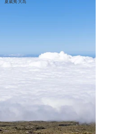
夏威夷·大岛