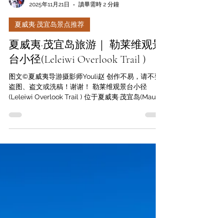
Youli Zhao
2025年11月21日
讀畢需時 2 分鐘
夏威夷·茂宜岛景点推荐
夏威夷·茂宜岛旅游｜ 勒莱维观景
台小径(Leleiwi Overlook Trail )
图文©️夏威夷导游摄影师Youli赵 创作不易，请不要
盗图、盗文或洗稿！谢谢！ 勒莱维观景台小径
(Leleiwi Overlook Trail ) 位于夏威夷·茂宜岛(Maui,
Hawaii)哈雷阿卡拉国家公园(Haleakalā National
Park)的峰顶区域(Summit District)， 这里 是驾车前
往哈雷阿卡拉火山(Haleakalā)峰顶途中最值得停留
的经典观景点之一， 也是摄影师与自然爱好者的秘
密天堂。 从哈雷阿卡拉公路 (Haleakalā Highway /
HI 378)旁 的小型停车场出发，通过小径只需徒步约
250米便可轻松到达位于“火山口”西缘的 勒莱维观景
台(Leleiwi Overlook） 。除了壮观的云海，小径沿
途还可以近距离观察夏威夷的本土植物(Native